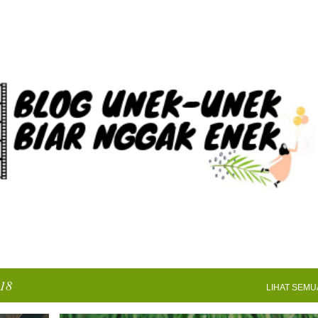
Langsung ke konten utama
018
LIHAT SEMU