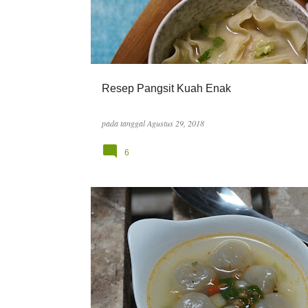
Resep Pangsit Kuah Enak
pada tanggal
Agustus 29, 2018
6
FOOD
RESEP