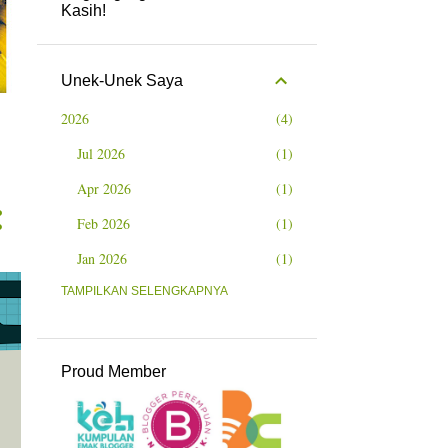
Kasih!
Unek-Unek Saya
2026
4
Jul 2026
1
Apr 2026
1
Feb 2026
1
Jan 2026
1
2025
TAMPILKAN SELENGKAPNYA
11
Nov 2025
1
Okt 2025
1
Proud Member
Sep 2025
1
Jul 2025
3