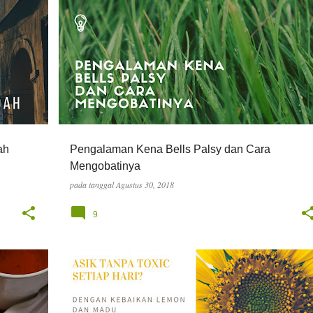
INFO
KESEHATAN
ah
Pengalaman Kena Bells Palsy dan Cara
Mengobatinya
pada tanggal
Agustus 30, 2018
9
INFO