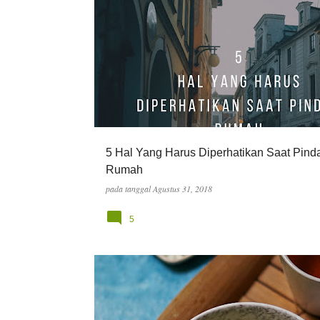
P
INFO
o
s
t
i
n
g
5 Hal Yang Harus Diperhatikan Saat Pind
a
Rumah
n
pada tanggal
Agustus 31, 2018
5
FOOD
RESEP