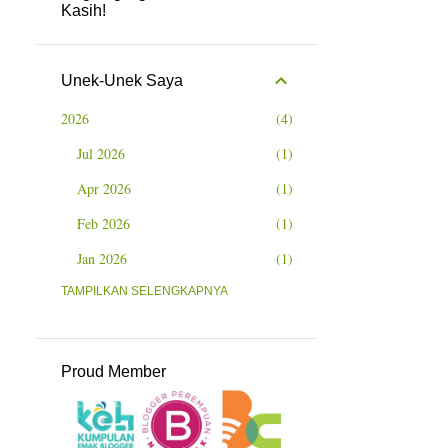
Kasih!
Unek-Unek Saya
2026
4
Jul 2026
1
Apr 2026
1
Feb 2026
1
Jan 2026
1
2025
TAMPILKAN SELENGKAPNYA
11
Nov 2025
1
Okt 2025
1
Proud Member
Sep 2025
1
Jul 2025
3