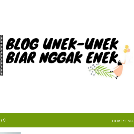
Langsung ke konten utama
010
LIHAT SEMU