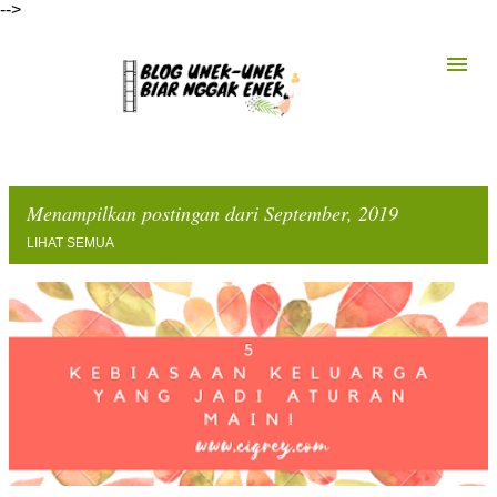
-->
Langsung ke konten utama
Menampilkan postingan dari September, 2019
LIHAT SEMUA
P
o
s
t
i
n