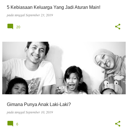
g
5 Kebiasaan Keluarga Yang Jadi Aturan Main!
a
pada tanggal
September 23, 2019
n
20
Gimana Punya Anak Laki-Laki?
pada tanggal
September 10, 2019
6