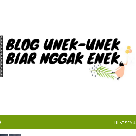
Langsung ke konten utama
0
LIHAT SEMU