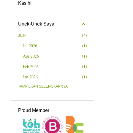
Kasih!
Unek-Unek Saya
2026
4
Jul 2026
1
Apr 2026
1
Feb 2026
1
Jan 2026
1
2025
TAMPILKAN SELENGKAPNYA
11
Nov 2025
1
Okt 2025
1
Proud Member
Sep 2025
1
Jul 2025
3