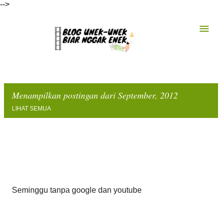
-->
Langsung ke konten utama
Menampilkan postingan dari September, 2012
LIHAT SEMUA
P
o
s
t
Seminggu tanpa google dan youtube
i
n