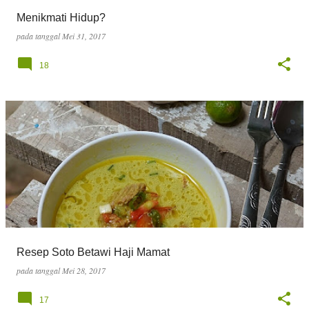
g
Menikmati Hidup?
a
pada tanggal
Mei 31, 2017
n
18
Resep Soto Betawi Haji Mamat
pada tanggal
Mei 28, 2017
17