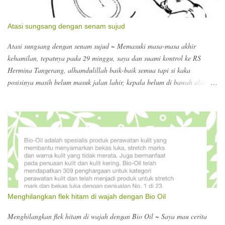
Atasi sungsang dengan senam sujud
Atasi sungsang dengan senam sujud ~ Memasuki masa-masa akhir
kehamilan, tepatnya pada 29 minggu, saya dan suami kontrol ke RS
Hermina Tangerang, alhamdulillah baik-baik semua tapi si kaka
posisinya masih belum masuk jalan lahir, kepala belum di bawah alias
sungsang disebutnya, jadi harus banyak senam sujud :) dokter
menyarankan supaya dalam sehari itu minimal 5x senam sujud selama 15
menit. Wow?? Perlu diinget supaya melakukannya di atas tempat tidur
aja atau alas yang empuk, biar kalau si bumil oleng jatuh kecapean ngga
kena dasar yang keras. Ngomong-ngomong masa akhir kehamilan, pas di
RS kita diarahkan untuk registrasi untuk persalinan. Berhubung melihat
search keywords yang terdampar ke blog ini, ada yang nyari nomor
telepon Hermina, ada yang nyari biaya dokter kandungan di Hermina
Tangerang. Kalau dokter kandungan untuk konsultasi dokter obsgyn Rp.
Menghilangkan flek hitam di wajah dengan Bio Oil
126.000. itu sudah termasuk USG. Nomor teleponnya bisa ke 021-
55772525. Biasanya sebelum kontrol, melakukan booking lew...
Menghilangkan flek hitam di wajah dengan Bio Oil ~ Saya mau cerita