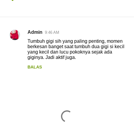
Admin
9:46 AM
K
Tumbuh gigi sih yang paling penting, momen
o
berkesan banget saat tumbuh dua gigi si kecil
yang kecil dan lucu pokoknya sejak ada
m
giginya. Jadi aktif juga.
e
BALAS
n
t
a
r