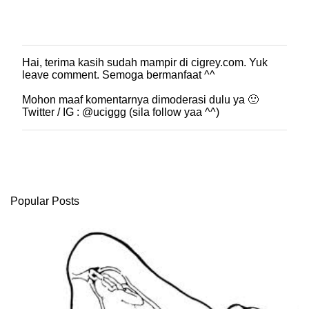
Hai, terima kasih sudah mampir di cigrey.com. Yuk
P
leave comment. Semoga bermanfaat ^^
o
s
Mohon maaf komentarnya dimoderasi dulu ya 🙂
t
Twitter / IG : @uciggg (sila follow yaa ^^)
i
n
g
K
o
m
e
Popular Posts
n
t
a
r