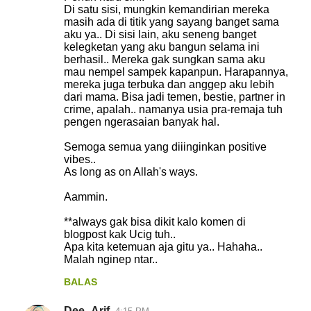
Di satu sisi, mungkin kemandirian mereka
masih ada di titik yang sayang banget sama
aku ya.. Di sisi lain, aku seneng banget
kelegketan yang aku bangun selama ini
berhasil.. Mereka gak sungkan sama aku
mau nempel sampek kapanpun. Harapannya,
mereka juga terbuka dan anggep aku lebih
dari mama. Bisa jadi temen, bestie, partner in
crime, apalah.. namanya usia pra-remaja tuh
pengen ngerasaian banyak hal.
Semoga semua yang diiinginkan positive
vibes..
As long as on Allah's ways.
Aammin.
**always gak bisa dikit kalo komen di
blogpost kak Ucig tuh..
Apa kita ketemuan aja gitu ya.. Hahaha..
Malah nginep ntar..
BALAS
Dee_Arif