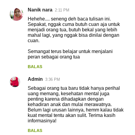
Nanik nara
2:11 PM
K
Hehehe.... seneng deh baca tulisan ini.
o
Sepakat, nggak cuma butuh cuan aja untuk
menjadi orang tua, butuh bekal yang lebih
m
mahal lagi, yang nggak bisa dinilai dengan
e
cuan.
n
Semangat terus belajar untuk menjalani
t
peran sebagai orang tua
a
BALAS
r
Admin
3:36 PM
Sebagai orang tua baru tidak hanya perihal
uang memang, kesehatan mental juga
penting karena dihadapkan dengan
kehadiran anak dan mulai merawatnya.
Belum lagi urusan lainnya, hemm kalau tidak
kuat mental tentu akan sulit. Terima kasih
informasinya!
BALAS