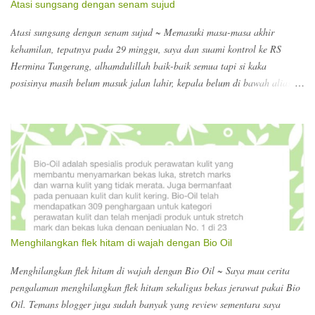
Atasi sungsang dengan senam sujud
Atasi sungsang dengan senam sujud ~ Memasuki masa-masa akhir
kehamilan, tepatnya pada 29 minggu, saya dan suami kontrol ke RS
Hermina Tangerang, alhamdulillah baik-baik semua tapi si kaka
posisinya masih belum masuk jalan lahir, kepala belum di bawah alias
sungsang disebutnya, jadi harus banyak senam sujud :) dokter
menyarankan supaya dalam sehari itu minimal 5x senam sujud selama 15
menit. Wow?? Perlu diinget supaya melakukannya di atas tempat tidur
aja atau alas yang empuk, biar kalau si bumil oleng jatuh kecapean ngga
kena dasar yang keras. Ngomong-ngomong masa akhir kehamilan, pas di
RS kita diarahkan untuk registrasi untuk persalinan. Berhubung melihat
search keywords yang terdampar ke blog ini, ada yang nyari nomor
telepon Hermina, ada yang nyari biaya dokter kandungan di Hermina
Tangerang. Kalau dokter kandungan untuk konsultasi dokter obsgyn Rp.
Menghilangkan flek hitam di wajah dengan Bio Oil
126.000. itu sudah termasuk USG. Nomor teleponnya bisa ke 021-
55772525. Biasanya sebelum kontrol, melakukan booking lew...
Menghilangkan flek hitam di wajah dengan Bio Oil ~ Saya mau cerita
pengalaman menghilangkan flek hitam sekaligus bekas jerawat pakai Bio
Oil. Temans blogger juga sudah banyak yang review sementara saya