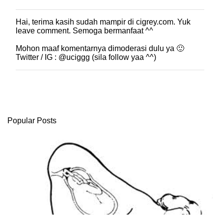
Hai, terima kasih sudah mampir di cigrey.com. Yuk
P
leave comment. Semoga bermanfaat ^^
o
s
Mohon maaf komentarnya dimoderasi dulu ya 🙂
t
Twitter / IG : @uciggg (sila follow yaa ^^)
i
n
g
K
o
m
e
Popular Posts
n
t
a
r