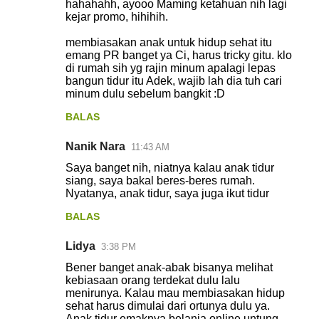
hahahahh, ayooo Maming ketahuan nih lagi
kejar promo, hihihih.
membiasakan anak untuk hidup sehat itu
emang PR banget ya Ci, harus tricky gitu. klo
di rumah sih yg rajin minum apalagi lepas
bangun tidur itu Adek, wajib lah dia tuh cari
minum dulu sebelum bangkit :D
BALAS
Nanik Nara
11:43 AM
Saya banget nih, niatnya kalau anak tidur
siang, saya bakal beres-beres rumah.
Nyatanya, anak tidur, saya juga ikut tidur
BALAS
Lidya
3:38 PM
Bener banget anak-abak bisanya melihat
kebiasaan orang terdekat dulu lalu
menirunya. Kalau mau membiasakan hidup
sehat harus dimulai dari ortunya dulu ya.
Anak tidur emaknya belanja online untung