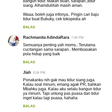
bangun tidur. Makan buah, sarapan.,tidur
siang. Alhamdulillah masih aman.
Waaa, boleh juga infonya.. Pingin cari baju
tidur buat Bubuky, cek tokopedia ah
BALAS
Rachmanita AdindaRara
7:00 PM
Semuanya penting yah moms.. Terutama
cucitangan sama sarapan.. Membiasakan
pola hidup yang baik
BALAS
Jiah
8:04 PM
Ponakanku nih gak mau tidur siang juga.
Kalau soal minum, emang agak PR, bahkan
Mbahku juga. Kalau aku selalu bangun tidur
ya minum. Tapi untung pas puasa dan tidur
inget kalau lagi puasa, hahaha
BALAS