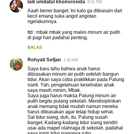
laili umdatul khoirurosida
8:01 PM
K
Aaah bener banget. Ini kalo ga dibiasain dari
o
kecil emang suka angot angotan
ngelakuinnya.
m
e
ttd : mbak mbak yang males minum air putih
di pagi hari padahal penting.
n
t
BALAS
a
Rohyati Sofjan
1:40 AM
r
Saya baru tahu bahwa anak harus
dibiasakan minum air putih setelah bangun
tidur. Akan saya coba praktikkan pada Palung
nanti. Yah, pengetahuan kesehatan anak
saya masih minim, Mbak.
Saya juga harus maksa Palung minum air
putih begitu pulang sekolah. Mendisiplinkan
anak memang tidak mudah namun mereka
harus dibiasakan agar tetap hidup sehat.
Sal tidur siang, duh, itu. Palung susah
banget. Kadang-kadang tidur siang sendiri
usai ada mapel olahraga di sekolah, padahal
saya ingin tidur siangnya rutin.