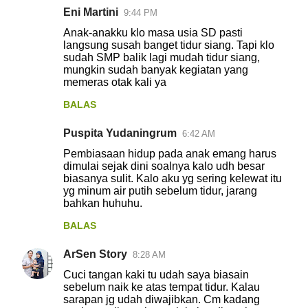
Eni Martini
9:44 PM
Anak-anakku klo masa usia SD pasti
langsung susah banget tidur siang. Tapi klo
sudah SMP balik lagi mudah tidur siang,
mungkin sudah banyak kegiatan yang
memeras otak kali ya
BALAS
Puspita Yudaningrum
6:42 AM
Pembiasaan hidup pada anak emang harus
dimulai sejak dini soalnya kalo udh besar
biasanya sulit. Kalo aku yg sering kelewat itu
yg minum air putih sebelum tidur, jarang
bahkan huhuhu.
BALAS
ArSen Story
8:28 AM
Cuci tangan kaki tu udah saya biasain
sebelum naik ke atas tempat tidur. Kalau
sarapan jg udah diwajibkan. Cm kadang