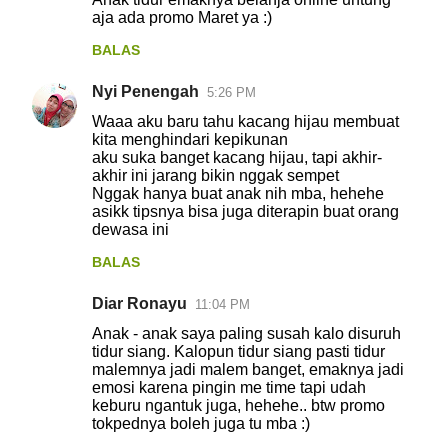
aja ada promo Maret ya :)
BALAS
Nyi Penengah
5:26 PM
Waaa aku baru tahu kacang hijau membuat
kita menghindari kepikunan
aku suka banget kacang hijau, tapi akhir-
akhir ini jarang bikin nggak sempet
Nggak hanya buat anak nih mba, hehehe
asikk tipsnya bisa juga diterapin buat orang
dewasa ini
BALAS
Diar Ronayu
11:04 PM
Anak - anak saya paling susah kalo disuruh
tidur siang. Kalopun tidur siang pasti tidur
malemnya jadi malem banget, emaknya jadi
emosi karena pingin me time tapi udah
keburu ngantuk juga, hehehe.. btw promo
tokpednya boleh juga tu mba :)