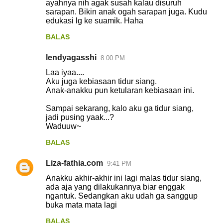
ayahnya nih agak susah kalau disuruh
sarapan. Bikin anak ogah sarapan juga. Kudu
edukasi lg ke suamik. Haha
BALAS
lendyagasshi
8:00 PM
Laa iyaa....
Aku juga kebiasaan tidur siang.
Anak-anakku pun ketularan kebiasaan ini.
Sampai sekarang, kalo aku ga tidur siang,
jadi pusing yaak...?
Waduuw~
BALAS
Liza-fathia.com
9:41 PM
Anakku akhir-akhir ini lagi malas tidur siang,
ada aja yang dilakukannya biar enggak
ngantuk. Sedangkan aku udah ga sanggup
buka mata mata lagi
BALAS