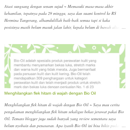
Atasi sungsang dengan senam sujud ~ Memasuki masa-masa akhir
kehamilan, tepatnya pada 29 minggu, saya dan suami kontrol ke RS
Hermina Tangerang, alhamdulillah baik-baik semua tapi si kaka
posisinya masih belum masuk jalan lahir, kepala belum di bawah alias
sungsang disebutnya, jadi harus banyak senam sujud :) dokter
menyarankan supaya dalam sehari itu minimal 5x senam sujud selama 15
menit. Wow?? Perlu diinget supaya melakukannya di atas tempat tidur
aja atau alas yang empuk, biar kalau si bumil oleng jatuh kecapean ngga
kena dasar yang keras. Ngomong-ngomong masa akhir kehamilan, pas di
RS kita diarahkan untuk registrasi untuk persalinan. Berhubung melihat
search keywords yang terdampar ke blog ini, ada yang nyari nomor
telepon Hermina, ada yang nyari biaya dokter kandungan di Hermina
Tangerang. Kalau dokter kandungan untuk konsultasi dokter obsgyn Rp.
Menghilangkan flek hitam di wajah dengan Bio Oil
126.000. itu sudah termasuk USG. Nomor teleponnya bisa ke 021-
55772525. Biasanya sebelum kontrol, melakukan booking lew...
Menghilangkan flek hitam di wajah dengan Bio Oil ~ Saya mau cerita
pengalaman menghilangkan flek hitam sekaligus bekas jerawat pakai Bio
Oil. Temans blogger juga sudah banyak yang review sementara saya
belum nyobain dan penasaran. Apa iyasih Bio Oil ini bisa bikin pudar