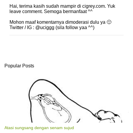
Hai, terima kasih sudah mampir di cigrey.com. Yuk
P
leave comment. Semoga bermanfaat ^^
o
s
Mohon maaf komentarnya dimoderasi dulu ya 🙂
t
Twitter / IG : @uciggg (sila follow yaa ^^)
i
n
g
K
o
m
e
Popular Posts
n
t
a
r
Atasi sungsang dengan senam sujud