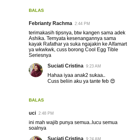
BALAS
Febrianty Rachma
2:44 PM
terimakasih tipsnya, btw kangen sama adek
Ashika. Ternyata kesenangannya sama
kayak Rafathar ya suka ngajakin ke Alfamart
ya wkwkwk, cuss borong Cool Egg Tible
Seriesnya
Suciati Cristina
9:23 AM
Hahaa iyaa anak2 sukaa..
Cuss beliin aku ya tante feb 😍
BALAS
uci
2:48 PM
ini mah wajib punya semua..lucu semua
soalnya
Suciati Cristina
9:24 AM