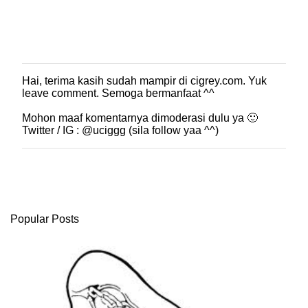
Hai, terima kasih sudah mampir di cigrey.com. Yuk
P
leave comment. Semoga bermanfaat ^^
o
s
Mohon maaf komentarnya dimoderasi dulu ya 🙂
t
Twitter / IG : @uciggg (sila follow yaa ^^)
i
n
g
K
o
m
e
Popular Posts
n
t
a
r