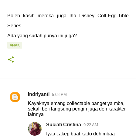
Boleh kasih mereka juga lho Disney Coll-Egg-Tible
Series..
Ada yang sudah punya ini juga?
ANAK
Indriyanti
5:08 PM
K
Kayaknya emang collectable banget ya mba,
o
sekali beli langsung pengin juga deh karakter
lainnya
m
e
Suciati Cristina
9:22 AM
n
Iyaa cakep buat kado deh mbaa