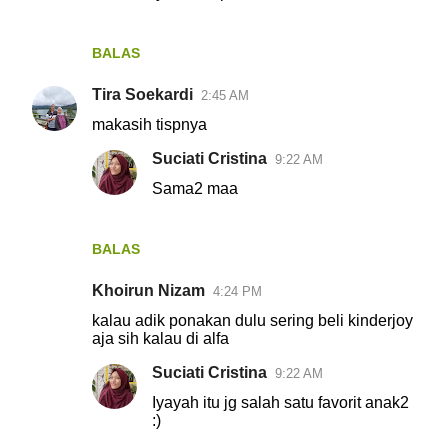
t
a
BALAS
r
Tira Soekardi
2:45 AM
makasih tispnya
Suciati Cristina
9:22 AM
Sama2 maa
BALAS
Khoirun Nizam
4:24 PM
kalau adik ponakan dulu sering beli kinderjoy
aja sih kalau di alfa
Suciati Cristina
9:22 AM
Iyayah itu jg salah satu favorit anak2
:)