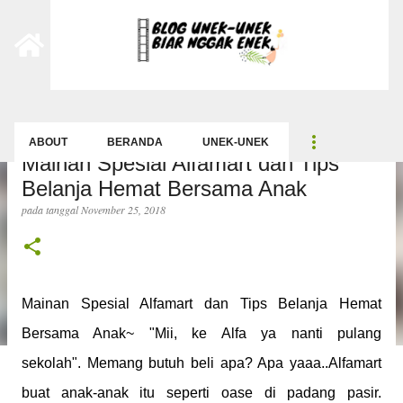
-->
Langsung ke konten utama
ABOUT
BERANDA
UNEK-UNEK
Mainan Spesial Alfamart dan Tips
Belanja Hemat Bersama Anak
pada tanggal
November 25, 2018
Mainan Spesial Alfamart dan Tips Belanja Hemat
Bersama Anak~
"Mii, ke Alfa ya nanti pulang
sekolah".
Memang butuh beli apa? Apa yaaa..
Alfamart
buat anak-anak itu seperti oase di padang pasir.