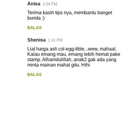
Anisa
1:04 PM
Terima kasih tips nya, membantu banget
bunda :)
BALAS
Shenisa
1:41 PM
Liat harga asli col-egg-tible...wew, mahaal.
Kalau emang mau, emang lebih hemat pake
stamp. Alhamdulillah, anak2 gak ada yang
minta mainan mahal gitu. Hihi
BALAS