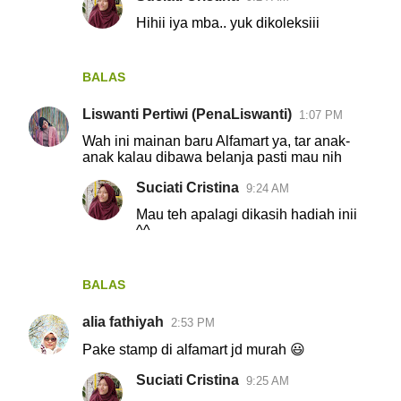
Hihii iya mba.. yuk dikoleksiii
BALAS
Liswanti Pertiwi (PenaLiswanti)
1:07 PM
Wah ini mainan baru Alfamart ya, tar anak-
anak kalau dibawa belanja pasti mau nih
Suciati Cristina
9:24 AM
Mau teh apalagi dikasih hadiah inii
^^
BALAS
alia fathiyah
2:53 PM
Pake stamp di alfamart jd murah 😃
Suciati Cristina
9:25 AM