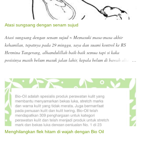
Atasi sungsang dengan senam sujud
Atasi sungsang dengan senam sujud ~ Memasuki masa-masa akhir
kehamilan, tepatnya pada 29 minggu, saya dan suami kontrol ke RS
Hermina Tangerang, alhamdulillah baik-baik semua tapi si kaka
posisinya masih belum masuk jalan lahir, kepala belum di bawah alias
sungsang disebutnya, jadi harus banyak senam sujud :) dokter
menyarankan supaya dalam sehari itu minimal 5x senam sujud selama 15
menit. Wow?? Perlu diinget supaya melakukannya di atas tempat tidur
aja atau alas yang empuk, biar kalau si bumil oleng jatuh kecapean ngga
kena dasar yang keras. Ngomong-ngomong masa akhir kehamilan, pas di
RS kita diarahkan untuk registrasi untuk persalinan. Berhubung melihat
search keywords yang terdampar ke blog ini, ada yang nyari nomor
telepon Hermina, ada yang nyari biaya dokter kandungan di Hermina
Tangerang. Kalau dokter kandungan untuk konsultasi dokter obsgyn Rp.
Menghilangkan flek hitam di wajah dengan Bio Oil
126.000. itu sudah termasuk USG. Nomor teleponnya bisa ke 021-