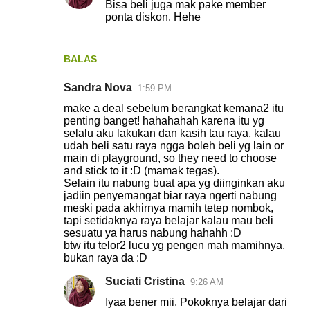
Bisa beli juga mak pake member
ponta diskon. Hehe
BALAS
Sandra Nova
1:59 PM
make a deal sebelum berangkat kemana2 itu
penting banget! hahahahah karena itu yg
selalu aku lakukan dan kasih tau raya, kalau
udah beli satu raya ngga boleh beli yg lain or
main di playground, so they need to choose
and stick to it :D (mamak tegas).
Selain itu nabung buat apa yg diinginkan aku
jadiin penyemangat biar raya ngerti nabung
meski pada akhirnya mamih tetep nombok,
tapi setidaknya raya belajar kalau mau beli
sesuatu ya harus nabung hahahh :D
btw itu telor2 lucu yg pengen mah mamihnya,
bukan raya da :D
Suciati Cristina
9:26 AM
Iyaa bener mii. Pokoknya belajar dari