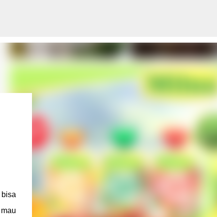
 bisa
l mau