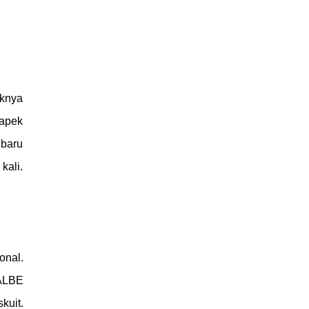
oknya
capek
 baru
kali.
onal.
ALBE
kuit.