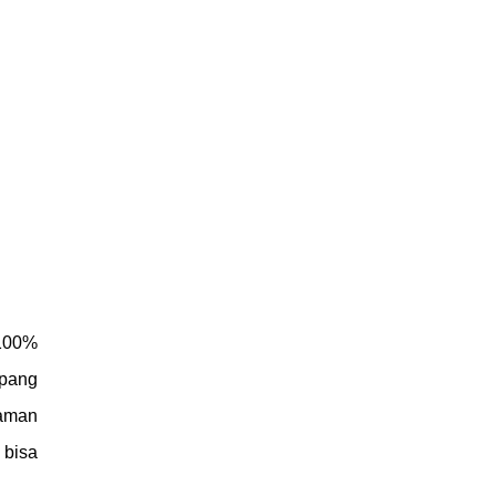
 100%
mpang
jaman
 bisa