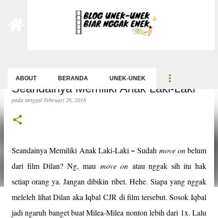
-->
Langsung ke konten utama
ABOUT
BERANDA
UNEK-UNEK
Seandainya Memiliki Anak Laki-Laki
pada tanggal
Februari 26, 2018
Seandainya Memiliki Anak Laki-Laki ~ Sudah
move on
belum
dari film Dilan? Ng, mau
move on
atau nggak sih itu hak
setiap orang ya. Jangan dibikin ribet. Hehe. Siapa yang nggak
meleleh lihat Dilan aka Iqbal CJR di film tersebut. Sosok Iqbal
jadi ngaruh banget buat Milea-Milea nonton lebih dari 1x. Lalu