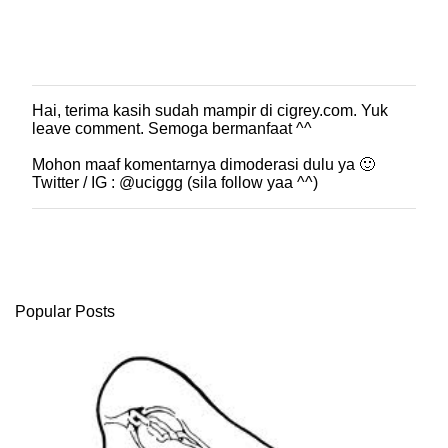
Hai, terima kasih sudah mampir di cigrey.com. Yuk
P
leave comment. Semoga bermanfaat ^^
o
s
Mohon maaf komentarnya dimoderasi dulu ya 🙂
t
Twitter / IG : @uciggg (sila follow yaa ^^)
i
n
g
K
o
m
e
Popular Posts
n
t
a
r