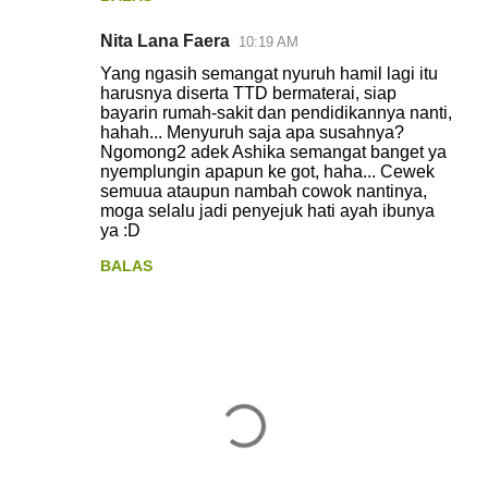
Nita Lana Faera
10:19 AM
Yang ngasih semangat nyuruh hamil lagi itu
harusnya diserta TTD bermaterai, siap
bayarin rumah-sakit dan pendidikannya nanti,
hahah... Menyuruh saja apa susahnya?
Ngomong2 adek Ashika semangat banget ya
nyemplungin apapun ke got, haha... Cewek
semuua ataupun nambah cowok nantinya,
moga selalu jadi penyejuk hati ayah ibunya
ya :D
BALAS