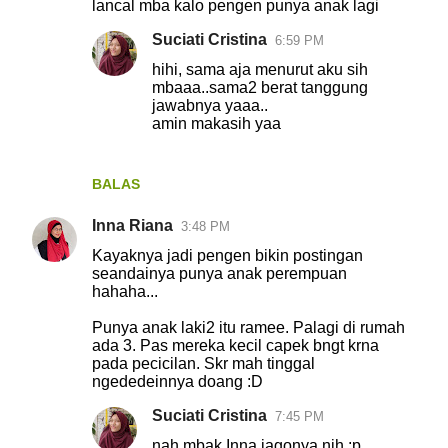
lancal mba kalo pengen punya anak lagi
Suciati Cristina
6:59 PM
hihi, sama aja menurut aku sih
mbaaa..sama2 berat tanggung
jawabnya yaaa..
amin makasih yaa
BALAS
Inna Riana
3:48 PM
Kayaknya jadi pengen bikin postingan
seandainya punya anak perempuan
hahaha...
Punya anak laki2 itu ramee. Palagi di rumah
ada 3. Pas mereka kecil capek bngt krna
pada pecicilan. Skr mah tinggal
ngededeinnya doang :D
Suciati Cristina
7:45 PM
nah mbak Inna jagonya nih :p