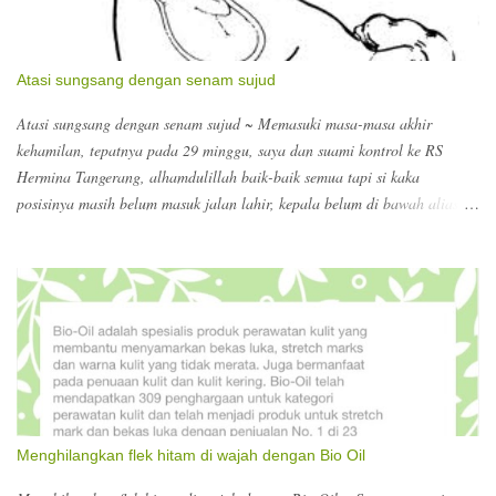
Atasi sungsang dengan senam sujud
Atasi sungsang dengan senam sujud ~ Memasuki masa-masa akhir
kehamilan, tepatnya pada 29 minggu, saya dan suami kontrol ke RS
Hermina Tangerang, alhamdulillah baik-baik semua tapi si kaka
posisinya masih belum masuk jalan lahir, kepala belum di bawah alias
sungsang disebutnya, jadi harus banyak senam sujud :) dokter
menyarankan supaya dalam sehari itu minimal 5x senam sujud selama 15
menit. Wow?? Perlu diinget supaya melakukannya di atas tempat tidur
aja atau alas yang empuk, biar kalau si bumil oleng jatuh kecapean ngga
kena dasar yang keras. Ngomong-ngomong masa akhir kehamilan, pas di
RS kita diarahkan untuk registrasi untuk persalinan. Berhubung melihat
search keywords yang terdampar ke blog ini, ada yang nyari nomor
telepon Hermina, ada yang nyari biaya dokter kandungan di Hermina
Tangerang. Kalau dokter kandungan untuk konsultasi dokter obsgyn Rp.
Menghilangkan flek hitam di wajah dengan Bio Oil
126.000. itu sudah termasuk USG. Nomor teleponnya bisa ke 021-
55772525. Biasanya sebelum kontrol, melakukan booking lew...