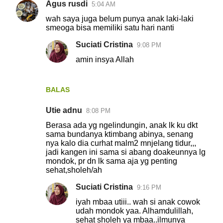
Agus rusdi
5:04 AM
wah saya juga belum punya anak laki-laki
smeoga bisa memiliki satu hari nanti
Suciati Cristina
9:08 PM
amin insya Allah
BALAS
Utie adnu
8:08 PM
Berasa ada yg ngelindungin, anak lk ku dkt
sama bundanya ktimbang abinya, senang
nya kalo dia curhat malm2 mnjelang tidur,,,
jadi kangen ini sama si abang doakeunnya lg
mondok, pr dn lk sama aja yg penting
sehat,sholeh/ah
Suciati Cristina
9:16 PM
iyah mbaa utiii.. wah si anak cowok
udah mondok yaa. Alhamdulillah,
sehat sholeh ya mbaa..ilmunya