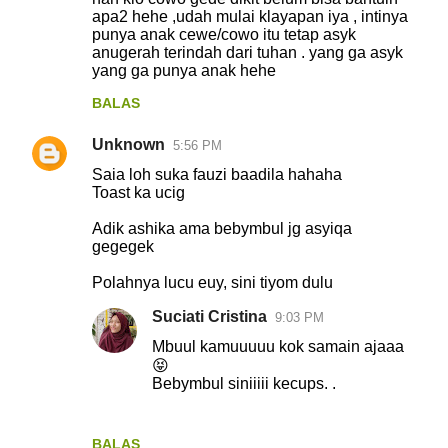
apa2 hehe ,udah mulai klayapan iya , intinya
punya anak cewe/cowo itu tetap asyk
anugerah terindah dari tuhan . yang ga asyk
yang ga punya anak hehe
BALAS
Unknown
5:56 PM
Saia loh suka fauzi baadila hahaha
Toast ka ucig
Adik ashika ama bebymbul jg asyiqa
gegegek
Polahnya lucu euy, sini tiyom dulu
Suciati Cristina
9:03 PM
Mbuul kamuuuuu kok samain ajaaa
😝
Bebymbul siniiiii kecups. .
BALAS