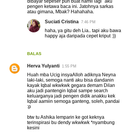
dibayar sepeser pun buat hamil lagi" aku
pengen ketawa baca ini. Jatohnya sarkas
atau gimana, Mbak? Hahahaha.
Suciati Cristina
7:46 PM
haha, ya gitu deh Lia.. tapi aku bawa
happy aja daripada cepet kriput :))
BALAS
Herva Yulyanti
1:55 PM
Huah mba Ucig insyaAlloh adiknya Neyna
laki-laki, semoga nanti aku bisa dandanin
kayak Iqbal wkwkwk gegara demam Dilan
aku jadi pantengin Iqbal sampe search
keluarganya jadi pengen didik anakku kek
Iqbal aamiin semoga ganteng, soleh, pandai
:p
btw tu Ashika lemparin ke got keknya
terinspirasi bu dendy wkwkwk *nyambung
kesini