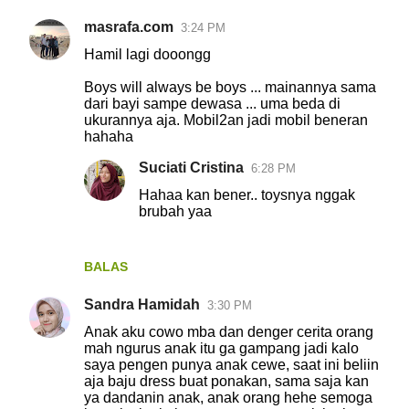
a
masrafa.com
3:24 PM
r
Hamil lagi dooongg
Boys will always be boys ... mainannya sama
dari bayi sampe dewasa ... uma beda di
ukurannya aja. Mobil2an jadi mobil beneran
hahaha
Suciati Cristina
6:28 PM
Hahaa kan bener.. toysnya nggak
brubah yaa
BALAS
Sandra Hamidah
3:30 PM
Anak aku cowo mba dan denger cerita orang
mah ngurus anak itu ga gampang jadi kalo
saya pengen punya anak cewe, saat ini beliin
aja baju dress buat ponakan, sama saja kan
ya dandanin anak, anak orang hehe semoga