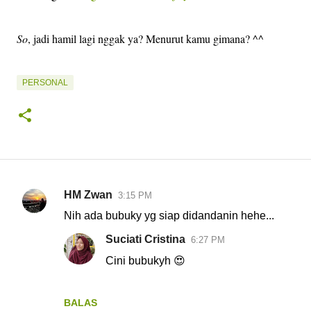
So
, jadi hamil lagi nggak ya? Menurut kamu gimana? ^^
PERSONAL
HM Zwan
3:15 PM
K
Nih ada bubuky yg siap didandanin hehe...
o
Suciati Cristina
6:27 PM
m
Cini bubukyh 😍
e
n
t
BALAS