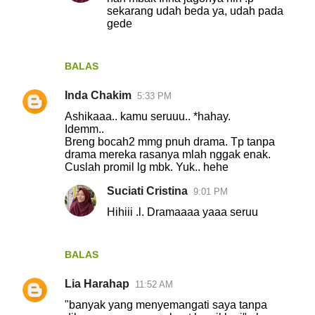
sekarang udah beda ya, udah pada
gede
BALAS
Inda Chakim
5:33 PM
Ashikaaa.. kamu seruuu.. *hahay.
Idemm..
Breng bocah2 mmg pnuh drama. Tp tanpa
drama mereka rasanya mlah nggak enak.
Cuslah promil lg mbk. Yuk.. hehe
Suciati Cristina
9:01 PM
Hihiii .l. Dramaaaa yaaa seruu
BALAS
Lia Harahap
11:52 AM
"banyak yang menyemangati saya tanpa