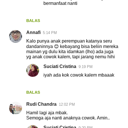
bermanfaat nanti
BALAS
Annafi
5:14 PM
Kalo punya anak perempuan katanya seru
dandaninnya 😊 kebayang bisa beliin mereka
mainan yg dulu kita idamkan (lho) ada juga
yg anak cowok kalem, tapi jarang nemu hihi
Suciati Cristina
9:19 PM
iyah ada kok cowok kalem mbaaak
BALAS
Rudi Chandra
12:02 PM
Hamil lagi aja mbak.
Semoga aja nanti anaknya cowok. Amin..
Suciati Cristina
9:20 PM