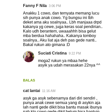
Fanny F Nila
3:06 PM
Anakku 1 cowo, dan ternyata memang lucu
sih punya anak cowo. Yg bungsu ini lbh
deket ama aku soalnyaa.. Lbh manjaaa drpd
kakanya yg cewe, juga keras soal pendirian..
Kalo udh berantem, uwaaahhh bisa gelut
mba berdua hahahaha.. Kakanya tomboy
soalnya.. Aku liat aja deh pas gede nanti..
Bakal rukun ato gimana :D
Suciati Cristina
9:22 PM
moga2 rukun ya mbaa hehe
asyik ya udah merasakan 22nya ^^
BALAS
cat lantai
11:16 AM
asyk ga asyk sebenarnya dari diri sendiri ,
punya anak cewe semua yang di asykin aja
lah nanti gede dikit bisa bantu masak ibunya
nah klo cowo gede dikit belum bisa bantuin