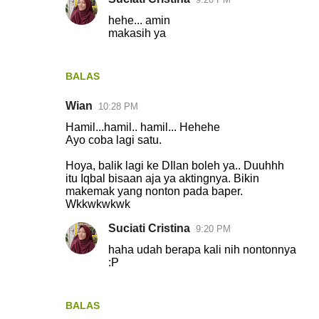
hehe... amin
makasih ya
BALAS
Wian
10:28 PM
Hamil...hamil.. hamil... Hehehe
Ayo coba lagi satu.
Hoya, balik lagi ke DIlan boleh ya.. Duuhhh
itu Iqbal bisaan aja ya aktingnya. Bikin
makemak yang nonton pada baper.
Wkkwkwkwk
Suciati Cristina
9:20 PM
haha udah berapa kali nih nontonnya
:P
BALAS