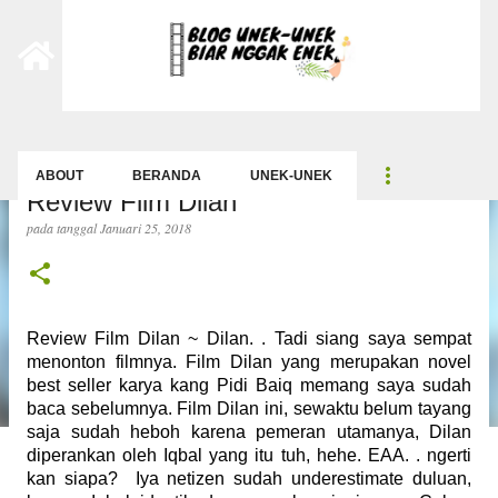
-->
Langsung ke konten utama
ABOUT
BERANDA
UNEK-UNEK
Review Film Dilan
pada tanggal
Januari 25, 2018
Review Film Dilan ~ Dilan. . Tadi siang saya sempat
menonton filmnya. Film Dilan yang merupakan novel
best seller karya kang Pidi Baiq memang saya sudah
baca sebelumnya. Film Dilan ini, sewaktu belum tayang
saja sudah heboh karena pemeran utamanya, Dilan
diperankan oleh Iqbal yang itu tuh, hehe. EAA. . ngerti
kan siapa? Iya netizen sudah underestimate
duluan,