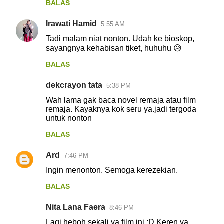
BALAS
Irawati Hamid
5:55 AM
Tadi malam niat nonton. Udah ke bioskop,
sayangnya kehabisan tiket, huhuhu 😥
BALAS
dekcrayon tata
5:38 PM
Wah lama gak baca novel remaja atau film
remaja. Kayaknya kok seru ya.jadi tergoda
untuk nonton
BALAS
Ard
7:46 PM
Ingin menonton. Semoga kerezekian.
BALAS
Nita Lana Faera
8:46 PM
Lagi heboh sekali ya film ini :D Keren ya