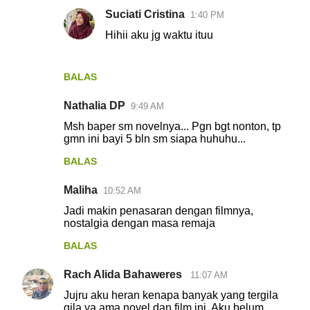
Suciati Cristina
1:40 PM
Hihii aku jg waktu ituu
BALAS
Nathalia DP
9:49 AM
Msh baper sm novelnya... Pgn bgt nonton, tp
gmn ini bayi 5 bln sm siapa huhuhu...
BALAS
Maliha
10:52 AM
Jadi makin penasaran dengan filmnya,
nostalgia dengan masa remaja
BALAS
Rach Alida Bahaweres
11:07 AM
Jujru aku heran kenapa banyak yang tergila
gila ya ama novel dan film ini. Aku belum