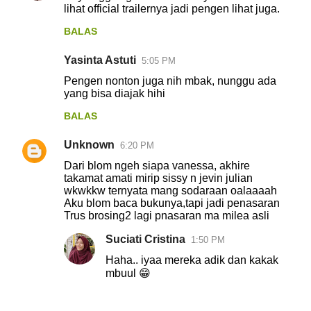
lihat official trailernya jadi pengen lihat juga.
BALAS
Yasinta Astuti
5:05 PM
Pengen nonton juga nih mbak, nunggu ada
yang bisa diajak hihi
BALAS
Unknown
6:20 PM
Dari blom ngeh siapa vanessa, akhire
takamat amati mirip sissy n jevin julian
wkwkkw ternyata mang sodaraan oalaaaah
Aku blom baca bukunya,tapi jadi penasaran
Trus brosing2 lagi pnasaran ma milea asli
Suciati Cristina
1:50 PM
Haha.. iyaa mereka adik dan kakak
mbuul 😁