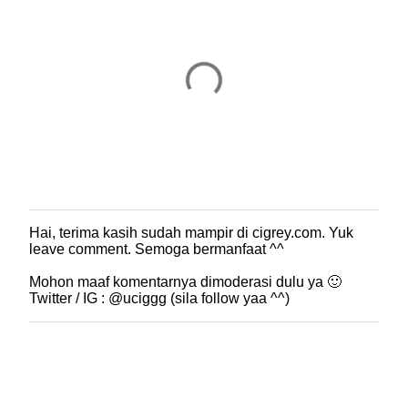
Hai, terima kasih sudah mampir di cigrey.com. Yuk
P
leave comment. Semoga bermanfaat ^^
o
s
Mohon maaf komentarnya dimoderasi dulu ya 🙂
t
Twitter / IG : @uciggg (sila follow yaa ^^)
i
n
g
K
o
m
e