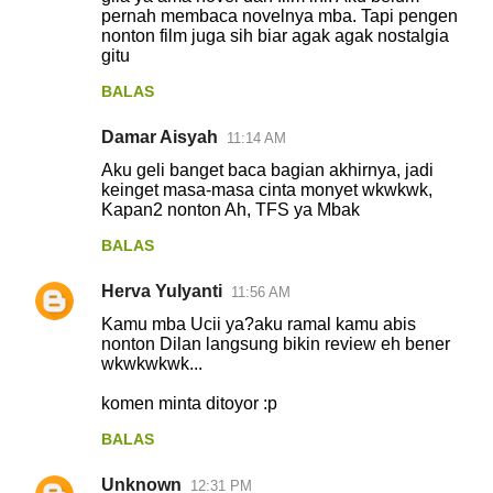
pernah membaca novelnya mba. Tapi pengen
nonton film juga sih biar agak agak nostalgia
gitu
BALAS
Damar Aisyah
11:14 AM
Aku geli banget baca bagian akhirnya, jadi
keinget masa-masa cinta monyet wkwkwk,
Kapan2 nonton Ah, TFS ya Mbak
BALAS
Herva Yulyanti
11:56 AM
Kamu mba Ucii ya?aku ramal kamu abis
nonton Dilan langsung bikin review eh bener
wkwkwkwk...
komen minta ditoyor :p
BALAS
Unknown
12:31 PM