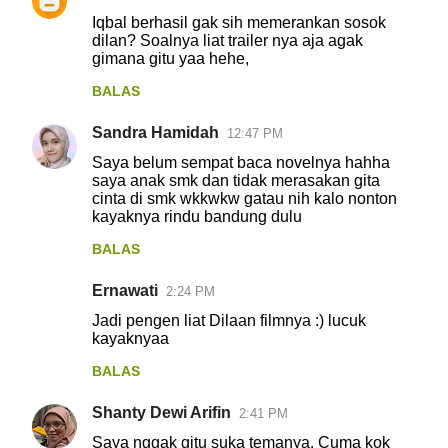
Iqbal berhasil gak sih memerankan sosok
dilan? Soalnya liat trailer nya aja agak
gimana gitu yaa hehe,
BALAS
Sandra Hamidah
12:47 PM
Saya belum sempat baca novelnya hahha
saya anak smk dan tidak merasakan gita
cinta di smk wkkwkw gatau nih kalo nonton
kayaknya rindu bandung dulu
BALAS
Ernawati
2:24 PM
Jadi pengen liat Dilaan filmnya :) lucuk
kayaknyaa
BALAS
Shanty Dewi Arifin
2:41 PM
Saya nggak gitu suka temanya. Cuma kok