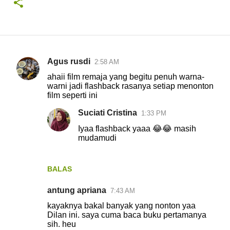
Agus rusdi
2:58 AM
K
ahaii film remaja yang begitu penuh warna-
o
warni jadi flashback rasanya setiap menonton
film seperti ini
m
e
Suciati Cristina
1:33 PM
n
Iyaa flashback yaaa 😂😂 masih
mudamudi
t
a
r
BALAS
antung apriana
7:43 AM
kayaknya bakal banyak yang nonton yaa
Dilan ini. saya cuma baca buku pertamanya
sih. heu