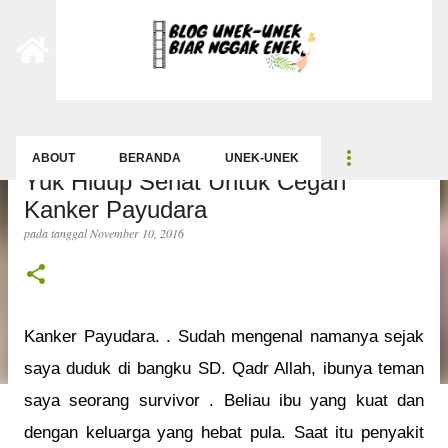
-->
Langsung ke konten utama
ABOUT
BERANDA
UNEK-UNEK
Yuk Hidup Sehat Untuk Cegah
Kanker Payudara
pada tanggal
November 10, 2016
Kanker Payudara. . Sudah mengenal namanya sejak
saya duduk di bangku SD. Qadr Allah, ibunya teman
saya seorang survivor . Beliau ibu yang kuat dan
dengan keluarga yang hebat pula. Saat itu penyakit