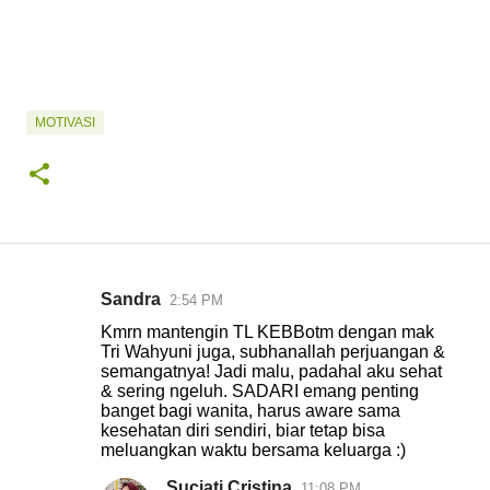
MOTIVASI
Sandra
2:54 PM
K
Kmrn mantengin TL KEBBotm dengan mak
o
Tri Wahyuni juga, subhanallah perjuangan &
semangatnya! Jadi malu, padahal aku sehat
m
& sering ngeluh. SADARI emang penting
e
banget bagi wanita, harus aware sama
kesehatan diri sendiri, biar tetap bisa
n
meluangkan waktu bersama keluarga :)
t
Suciati Cristina
11:08 PM