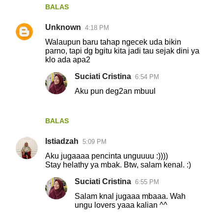
BALAS
Unknown
4:18 PM
Walaupun baru tahap ngecek uda bikin
parno, tapi dg bgitu kita jadi tau sejak dini ya
klo ada apa2
Suciati Cristina
6:54 PM
Aku pun deg2an mbuul
BALAS
Istiadzah
5:09 PM
Aku jugaaaa pencinta unguuuu :))))
Stay helathy ya mbak. Btw, salam kenal. :)
Suciati Cristina
6:55 PM
Salam knal jugaaa mbaaa. Wah
ungu lovers yaaa kalian ^^