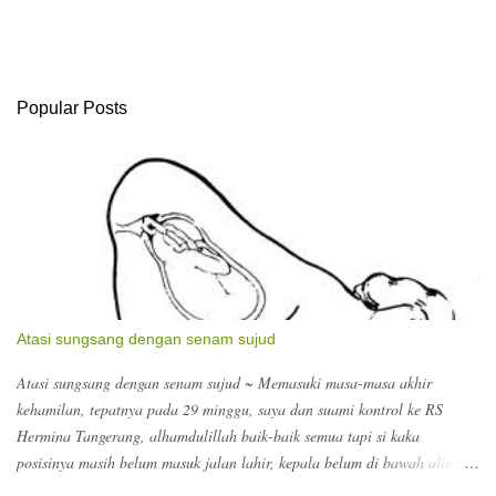
g
K
o
m
e
Popular Posts
n
t
a
r
Atasi sungsang dengan senam sujud
Atasi sungsang dengan senam sujud ~ Memasuki masa-masa akhir
kehamilan, tepatnya pada 29 minggu, saya dan suami kontrol ke RS
Hermina Tangerang, alhamdulillah baik-baik semua tapi si kaka
posisinya masih belum masuk jalan lahir, kepala belum di bawah alias
sungsang disebutnya, jadi harus banyak senam sujud :) dokter