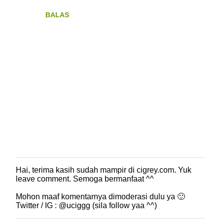
BALAS
Hai, terima kasih sudah mampir di cigrey.com. Yuk
P
leave comment. Semoga bermanfaat ^^
o
s
Mohon maaf komentarnya dimoderasi dulu ya 🙂
t
Twitter / IG : @uciggg (sila follow yaa ^^)
i
n