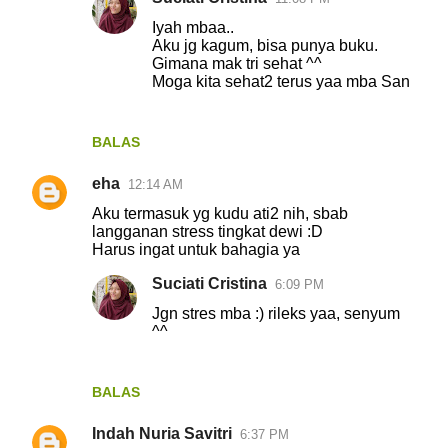
a
Iyah mbaa..
r
Aku jg kagum, bisa punya buku.
Gimana mak tri sehat ^^
Moga kita sehat2 terus yaa mba San
BALAS
eha
12:14 AM
Aku termasuk yg kudu ati2 nih, sbab
langganan stress tingkat dewi :D
Harus ingat untuk bahagia ya
Suciati Cristina
6:09 PM
Jgn stres mba :) rileks yaa, senyum
^^
BALAS
Indah Nuria Savitri
6:37 PM