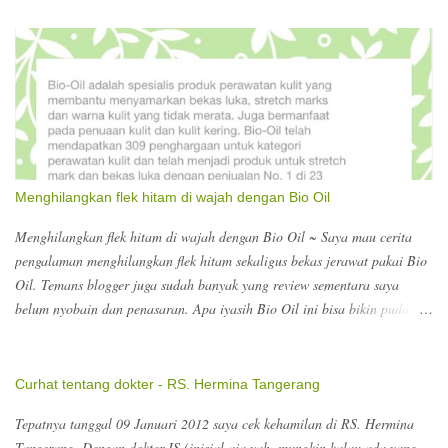
menyarankan supaya dalam sehari itu minimal 5x senam sujud selama 15
menit. Wow?? Perlu diinget supaya melakukannya di atas tempat tidur
aja atau alas yang empuk, biar kalau si bumil oleng jatuh kecapean ngga
kena dasar yang keras. Ngomong-ngomong masa akhir kehamilan, pas di
RS kita diarahkan untuk registrasi untuk persalinan. Berhubung melihat
search keywords yang terdampar ke blog ini, ada yang nyari nomor
telepon Hermina, ada yang nyari biaya dokter kandungan di Hermina
Tangerang. Kalau dokter kandungan untuk konsultasi dokter obsgyn Rp.
Menghilangkan flek hitam di wajah dengan Bio Oil
126.000. itu sudah termasuk USG. Nomor teleponnya bisa ke 021-
55772525. Biasanya sebelum kontrol, melakukan booking lew...
Menghilangkan flek hitam di wajah dengan Bio Oil ~ Saya mau cerita
pengalaman menghilangkan flek hitam sekaligus bekas jerawat pakai Bio
Oil. Temans blogger juga sudah banyak yang review sementara saya
belum nyobain dan penasaran. Apa iyasih Bio Oil ini bisa bikin pudar
scars or stretch marks setelah lahiran? Ng, tapi saya tertarik nyobain
Bio Oil untuk menghilangkan flek hitam di wajah dan bekas jerawat dulu.
Hasilnya setelah 3 minggu memang nampak sedikit memudar, ya orang
Curhat tentang dokter - RS. Hermina Tangerang
baru pakai 3 minggu. So, wajar ya kan butuh proses nggak langsung
Tepatnya tanggal 09 Januari 2012 saya cek kehamilan di RS. Hermina
simsalabim :)) Jadi lanjut cerita, Bio Oil ini tuh apa dan seperti apa sih?
Tangerang. Dengan dokter IS (inisial aja yah, mungkin kalau ada yang