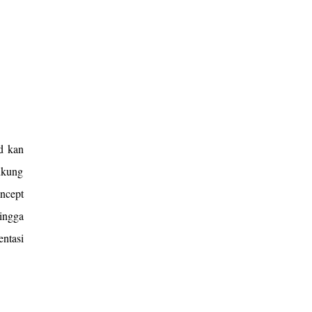
(mungkin yang udah pernah, tau kan diapain?
:D) Kalo kata temen mah, kaya gagang sapu,
LOL. Dokter langsung tau kalo saya sempet ada
flek. Dan cuma periksa gitu aja, ngga dijelasin
blas. Habis itu turun dari singgasana kursi obok
obok. ...
d kan
ukung
ncept
ingga
ntasi