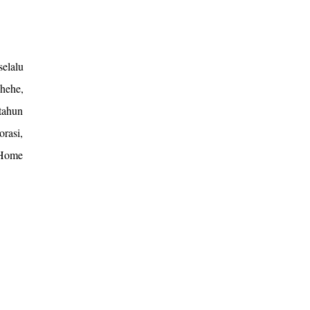
selalu
hehe,
 tahun
rasi,
 Home