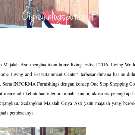
 Majalah Asri menghadirkan home living festival 2016. Living Worl
ome Living and Eat-tertainment Center" terbesar dimana hal ini did
a. Serta INFORMA Furnishings dengan konsep One Stop Shopping Co
at memenuhi kebutuhan interior rumah, kantor, aksesoris pelengkap h
erjangkau. Sedangkan Majalah Griya Asri yaitu majalah yang berorie
kepada pembacanya.