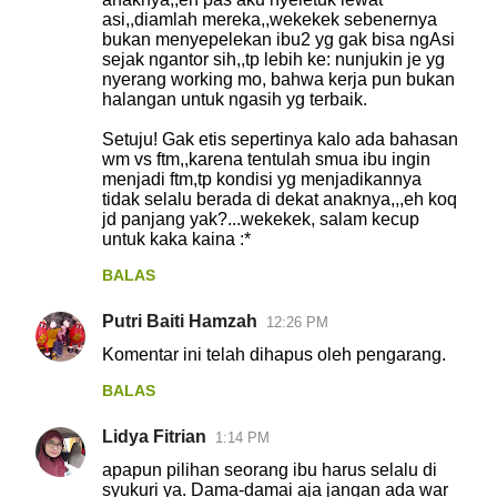
m
asi,,diamlah mereka,,wekekek sebenernya
e
bukan menyepelekan ibu2 yg gak bisa ngAsi
sejak ngantor sih,,tp lebih ke: nunjukin je yg
n
nyerang working mo, bahwa kerja pun bukan
t
halangan untuk ngasih yg terbaik.
a
Setuju! Gak etis sepertinya kalo ada bahasan
r
wm vs ftm,,karena tentulah smua ibu ingin
menjadi ftm,tp kondisi yg menjadikannya
tidak selalu berada di dekat anaknya,,,eh koq
jd panjang yak?...wekekek, salam kecup
untuk kaka kaina :*
BALAS
Putri Baiti Hamzah
12:26 PM
Komentar ini telah dihapus oleh pengarang.
BALAS
Lidya Fitrian
1:14 PM
apapun pilihan seorang ibu harus selalu di
syukuri ya. Dama-damai aja jangan ada war