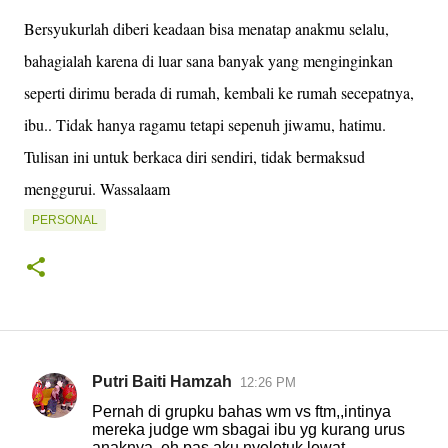
Bersyukurlah diberi keadaan bisa menatap anakmu selalu,
bahagialah karena di luar sana banyak yang menginginkan
seperti dirimu berada di rumah, kembali ke rumah secepatnya,
ibu.. Tidak hanya ragamu tetapi sepenuh jiwamu, hatimu.
Tulisan ini untuk berkaca diri sendiri, tidak bermaksud
menggurui. Wassalaam
PERSONAL
Putri Baiti Hamzah
12:26 PM
K
Pernah di grupku bahas wm vs ftm,,intinya
o
mereka judge wm sbagai ibu yg kurang urus
anaknya,,eh pas aku nyeletuk lewat