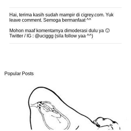
Hai, terima kasih sudah mampir di cigrey.com. Yuk
P
leave comment. Semoga bermanfaat ^^
o
s
Mohon maaf komentarnya dimoderasi dulu ya 🙂
t
Twitter / IG : @uciggg (sila follow yaa ^^)
i
n
g
K
o
m
e
Popular Posts
n
t
a
r