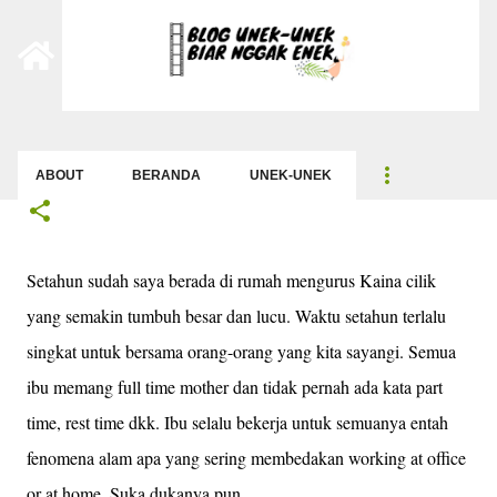
-->
Langsung ke konten utama
Working Mom
pada tanggal
April 07, 2015
ABOUT
BERANDA
UNEK-UNEK
Setahun sudah saya berada di rumah mengurus Kaina cilik
yang semakin tumbuh besar dan lucu. Waktu setahun terlalu
singkat untuk bersama orang-orang yang kita sayangi. Semua
ibu memang full time mother dan tidak pernah ada kata part
time, rest time dkk. Ibu selalu bekerja untuk semuanya entah
fenomena alam apa yang sering membedakan working at office
or at home. Suka dukanya pun