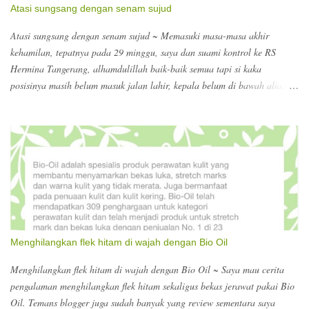
Atasi sungsang dengan senam sujud
Atasi sungsang dengan senam sujud ~ Memasuki masa-masa akhir
kehamilan, tepatnya pada 29 minggu, saya dan suami kontrol ke RS
Hermina Tangerang, alhamdulillah baik-baik semua tapi si kaka
posisinya masih belum masuk jalan lahir, kepala belum di bawah alias
sungsang disebutnya, jadi harus banyak senam sujud :) dokter
menyarankan supaya dalam sehari itu minimal 5x senam sujud selama 15
menit. Wow?? Perlu diinget supaya melakukannya di atas tempat tidur
aja atau alas yang empuk, biar kalau si bumil oleng jatuh kecapean ngga
kena dasar yang keras. Ngomong-ngomong masa akhir kehamilan, pas di
RS kita diarahkan untuk registrasi untuk persalinan. Berhubung melihat
search keywords yang terdampar ke blog ini, ada yang nyari nomor
telepon Hermina, ada yang nyari biaya dokter kandungan di Hermina
Tangerang. Kalau dokter kandungan untuk konsultasi dokter obsgyn Rp.
Menghilangkan flek hitam di wajah dengan Bio Oil
126.000. itu sudah termasuk USG. Nomor teleponnya bisa ke 021-
55772525. Biasanya sebelum kontrol, melakukan booking lew...
Menghilangkan flek hitam di wajah dengan Bio Oil ~ Saya mau cerita
pengalaman menghilangkan flek hitam sekaligus bekas jerawat pakai Bio
Oil. Temans blogger juga sudah banyak yang review sementara saya