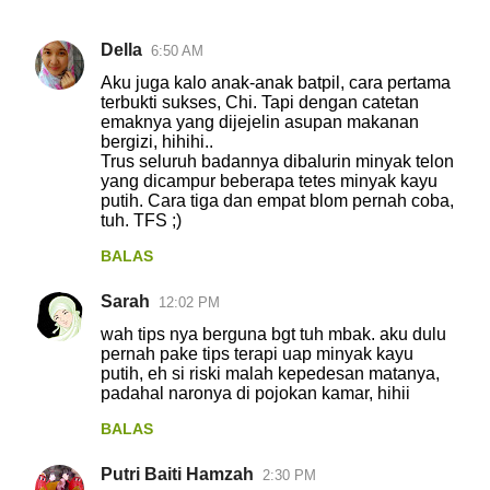
Della
6:50 AM
K
Aku juga kalo anak-anak batpil, cara pertama
o
terbukti sukses, Chi. Tapi dengan catetan
emaknya yang dijejelin asupan makanan
m
bergizi, hihihi..
e
Trus seluruh badannya dibalurin minyak telon
yang dicampur beberapa tetes minyak kayu
n
putih. Cara tiga dan empat blom pernah coba,
t
tuh. TFS ;)
a
BALAS
r
Sarah
12:02 PM
wah tips nya berguna bgt tuh mbak. aku dulu
pernah pake tips terapi uap minyak kayu
putih, eh si riski malah kepedesan matanya,
padahal naronya di pojokan kamar, hihii
BALAS
Putri Baiti Hamzah
2:30 PM