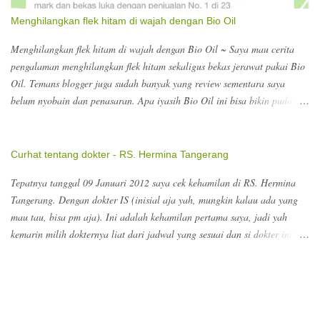
Tangerang. Kalau dokter kandungan untuk konsultasi dokter obsgyn Rp.
Menghilangkan flek hitam di wajah dengan Bio Oil
126.000. itu sudah termasuk USG. Nomor teleponnya bisa ke 021-
55772525. Biasanya sebelum kontrol, melakukan booking lew...
Menghilangkan flek hitam di wajah dengan Bio Oil ~ Saya mau cerita
pengalaman menghilangkan flek hitam sekaligus bekas jerawat pakai Bio
Oil. Temans blogger juga sudah banyak yang review sementara saya
belum nyobain dan penasaran. Apa iyasih Bio Oil ini bisa bikin pudar
scars or stretch marks setelah lahiran? Ng, tapi saya tertarik nyobain
Bio Oil untuk menghilangkan flek hitam di wajah dan bekas jerawat dulu.
Hasilnya setelah 3 minggu memang nampak sedikit memudar, ya orang
Curhat tentang dokter - RS. Hermina Tangerang
baru pakai 3 minggu. So, wajar ya kan butuh proses nggak langsung
Tepatnya tanggal 09 Januari 2012 saya cek kehamilan di RS. Hermina
simsalabim :)) Jadi lanjut cerita, Bio Oil ini tuh apa dan seperti apa sih?
Tangerang. Dengan dokter IS (inisial aja yah, mungkin kalau ada yang
Apa bisa menghilangkan flek hitam di wajah? Karena testimoni orang-
mau tau, bisa pm aja). Ini adalah kehamilan pertama saya, jadi yah
orang tentang Bio Oil ini bagus . Berapa sih harga Bio Oil ini? Yuk
kemarin milih dokternya liat dari jadwal yang sesuai dan si dokter ini
lanjut baca Bio Oil Bio-Oil adalah spesialis produk perawatan kulit yang
cukup banyak jadwalnya di RS. Pikiran sih supaya gampang kalau mau
membantu menyamarkan bekas luka, stretch marks dan warna kulit yang
ke dokter karena jadwal dia yang banyak di rs tersebut. Waktu itu saya
tidak merata. Juga bermanfaat pada penuaan kulit dan kulit kering.
booking via telepon dapat antrian nomor 1. Jadi jam 8 malam itu saya
Mantap ya! ...
pasien pertama si dokter. Baca juga : Kontrol Kehamilan di RS. Melati
Tangerang Singkat cerita tanpa senyum dan si dokter langsung nanya