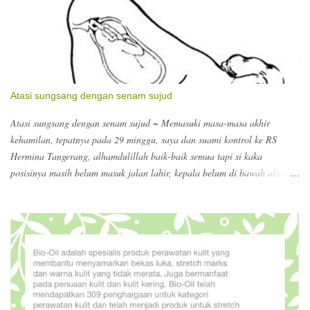
Atasi sungsang dengan senam sujud
Atasi sungsang dengan senam sujud ~ Memasuki masa-masa akhir
kehamilan, tepatnya pada 29 minggu, saya dan suami kontrol ke RS
Hermina Tangerang, alhamdulillah baik-baik semua tapi si kaka
posisinya masih belum masuk jalan lahir, kepala belum di bawah alias
sungsang disebutnya, jadi harus banyak senam sujud :) dokter
menyarankan supaya dalam sehari itu minimal 5x senam sujud selama 15
menit. Wow?? Perlu diinget supaya melakukannya di atas tempat tidur
aja atau alas yang empuk, biar kalau si bumil oleng jatuh kecapean ngga
kena dasar yang keras. Ngomong-ngomong masa akhir kehamilan, pas di
RS kita diarahkan untuk registrasi untuk persalinan. Berhubung melihat
search keywords yang terdampar ke blog ini, ada yang nyari nomor
telepon Hermina, ada yang nyari biaya dokter kandungan di Hermina