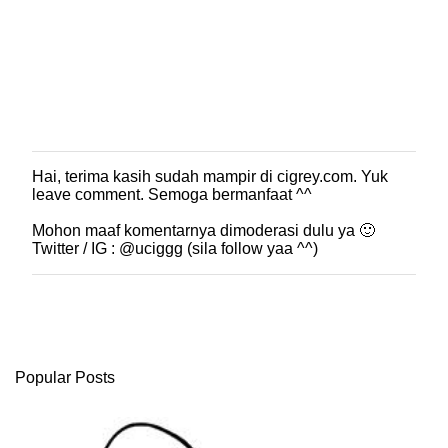
Hai, terima kasih sudah mampir di cigrey.com. Yuk
P
leave comment. Semoga bermanfaat ^^
o
s
Mohon maaf komentarnya dimoderasi dulu ya 🙂
t
Twitter / IG : @uciggg (sila follow yaa ^^)
i
n
g
K
o
m
e
Popular Posts
n
t
a
r