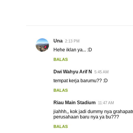
Una
2:13 PM
K
Hehe iklan ya... :D
o
BALAS
m
e
Dwi Wahyu Arif N
5:45 AM
n
tempat kerja barumu?? :D
t
BALAS
a
r
Riau Main Stadium
11:47 AM
jiahhh,, kok jadi dummy nya grahapatr
perusahaan baru nya ya bu???
BALAS