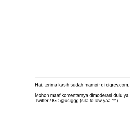
Hai, terima kasih sudah mampir di cigrey.co
P
o
Mohon maaf komentarnya dimoderasi dulu ya 
s
Twitter / IG : @uciggg (sila follow yaa ^^)
t
i
n
g
K
o