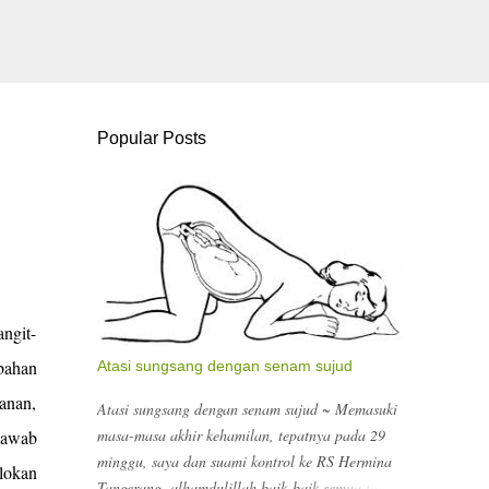
Popular Posts
angit-
 bahan
Atasi sungsang dengan senam sujud
anan,
Atasi sungsang dengan senam sujud ~ Memasuki
masa-masa akhir kehamilan, tepatnya pada 29
njawab
minggu, saya dan suami kontrol ke RS Hermina
lokan
Tangerang, alhamdulillah baik-baik semua tapi