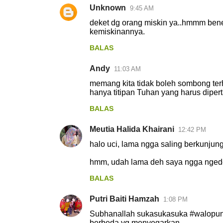
Unknown
9:45 AM
deket dg orang miskin ya..hmmm bene
kemiskinannya.
BALAS
Andy
11:03 AM
memang kita tidak boleh sombong terh
hanya titipan Tuhan yang harus diper
BALAS
Meutia Halida Khairani
12:42 PM
halo uci, lama ngga saling berkunjung
hmm, udah lama deh saya ngga ngede
BALAS
Putri Baiti Hamzah
1:08 PM
Subhanallah sukasukasuka #walopun u
berbeda yg menyegarkan