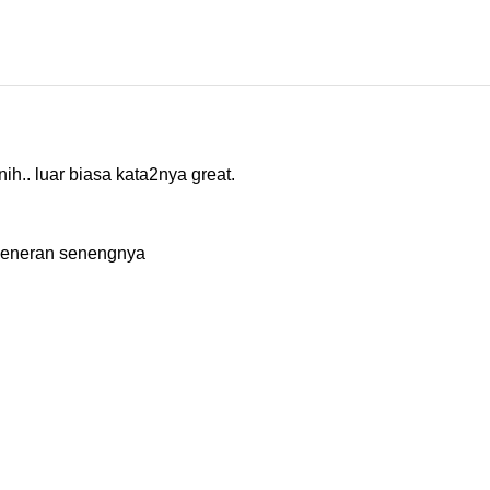
nih.. luar biasa kata2nya great.
 beneran senengnya