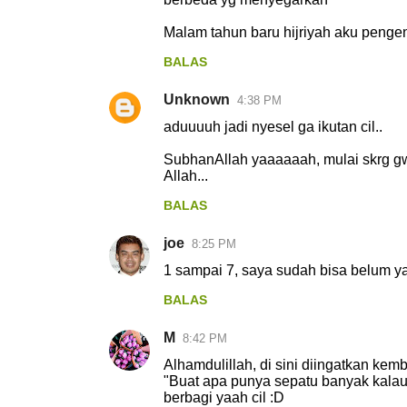
Malam tahun baru hijriyah aku pengen m
BALAS
Unknown
4:38 PM
aduuuuh jadi nyesel ga ikutan cil..
SubhanAllah yaaaaaah, mulai skrg gw
Allah...
BALAS
joe
8:25 PM
1 sampai 7, saya sudah bisa belum 
BALAS
M
8:42 PM
Alhamdulillah, di sini diingatkan kemba
"Buat apa punya sepatu banyak kalau t
berbagi yaah cil :D