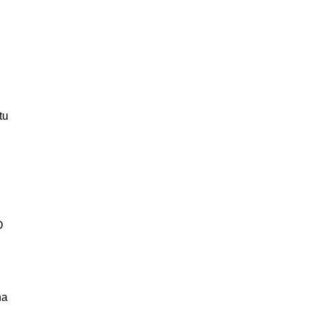
n
tu
D
na