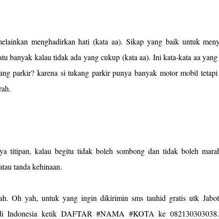
lainkan menghadirkan hati (kata aa). Sikap yang baik untuk meny
u banyak kalau tidak ada yang cukup (kata aa). Ini kata-kata aa yang
kang parkir? karena si tukang parkir punya banyak motor mobil tetapi
rah.
 titipan, kalau begitu tidak boleh sombong dan tidak boleh marah
atau tanda kehinaan.
h. Oh yah, untuk yang ingin dikirimin sms tauhid gratis utk Jabot
n di Indonesia ketik DAFTAR #NAMA #KOTA ke 082130303038.