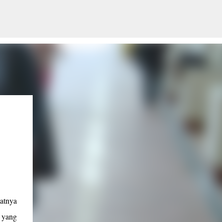
atnya
 yang