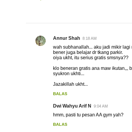
Annur Shah
8:18 AM
K
wah subhanallah... aku jadi mikir lagi 
o
bener juga belajar dr tkang parkir.
oiya ukht, itu serius gratis smsnya??
m
e
klo beneran gratis ana maw ikutan,,,
syukron ukhti...
n
t
Jazakillah ukht...
a
BALAS
r
Dwi Wahyu Arif N
9:04 AM
hmm, pasti tu pesan AA gym yah?
BALAS