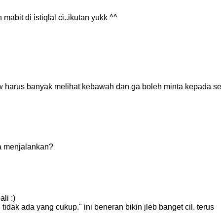
abit di istiqlal ci..ikutan yukk ^^
 harus banyak melihat kebawah dan ga boleh minta kepada se
ya menjalankan?
li :)
idak ada yang cukup." ini beneran bikin jleb banget cil. terus