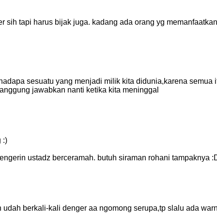
r sih tapi harus bijak juga. kadang ada orang yg memanfaatka
adapa sesuatu yang menjadi milik kita didunia,karena semua i
tanggung jawabkan nanti ketika kita meninggal
 :)
ngerin ustadz berceramah. butuh siraman rohani tampaknya :
dah berkali-kali denger aa ngomong serupa,tp slalu ada war