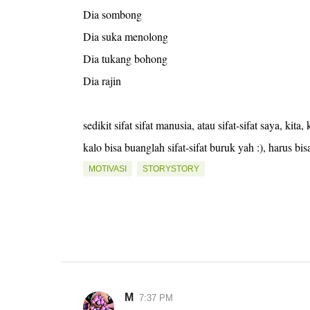
Dia sombong
Dia suka menolong
Dia tukang bohong
Dia rajin
sedikit sifat sifat manusia, atau sifat-sifat saya, k
kalo bisa buanglah sifat-sifat buruk yah :), harus bi
MOTIVASI
STORYSTORY
M
7:37 PM
K