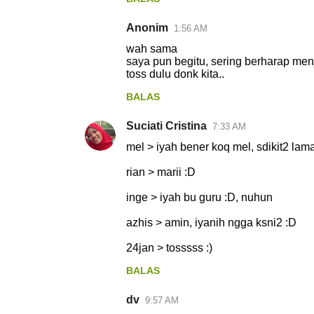
Anonim
1:56 AM
wah sama
saya pun begitu, sering berharap men
toss dulu donk kita..
BALAS
Suciati Cristina
7:33 AM
mel > iyah bener koq mel, sdikit2 lama
rian > marii :D
inge > iyah bu guru :D, nuhun
azhis > amin, iyanih ngga ksni2 :D
24jan > tosssss :)
BALAS
dv
9:57 AM