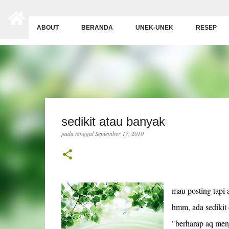
-->
ABOUT
BERANDA
UNEK-UNEK
RESEP
sedikit atau banyak
pada tanggal
September 17, 2010
mau posting tapi a
hmm, ada sedikit 
"berharap aq menja