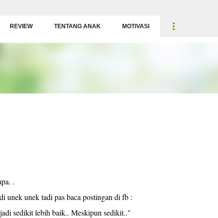
Langsung ke konten utama
REVIEW
TENTANG ANAK
MOTIVASI
pa. .
di unek unek tadi pas baca postingan di fb :
di sedikit lebih baik.. Meskipun sedikit.."