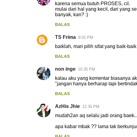
karena semua butuh PROSES, cil.
o
mulai dari hal yang kecil, dari yang se
banyak, kan? :)
m
e
BALAS
n
TS Frima
9:01 PM
t
baiklah, mari pilih sifat yang baik-baik 
a
BALAS
r
non inge
10:35 PM
kalau aku yang komentar biasanya aku 
"jangan hanya berharap tapi bertind
BALAS
AzHis Jhie
12:35 PM
mudah2an aq selalu jadi orang baek..
apa kabar mbak ?? lama tak berkunjung 
BALAS