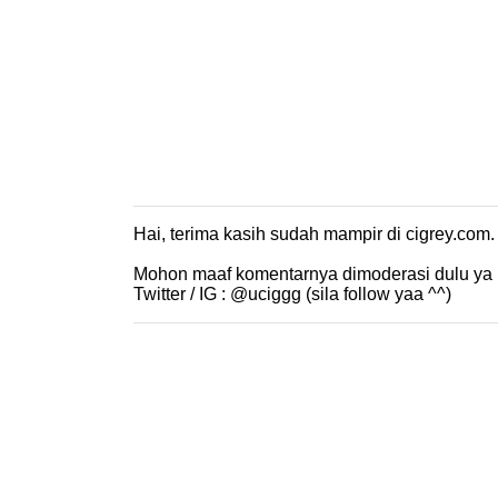
Hai, terima kasih sudah mampir di cigrey.co
P
o
Mohon maaf komentarnya dimoderasi dulu ya 
s
Twitter / IG : @uciggg (sila follow yaa ^^)
t
i
n
g
K
o
m
e
n
t